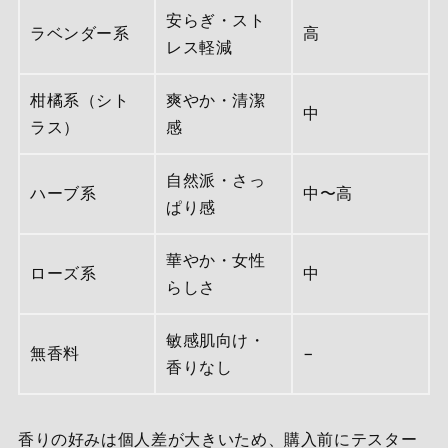
安らぎ・スト
ラベンダー系
高
レス軽減
柑橘系（シト
爽やか・清潔
中
ラス）
感
自然派・さっ
ハーブ系
中〜高
ぱり感
華やか・女性
ローズ系
中
らしさ
敏感肌向け・
無香料
−
香りなし
香りの好みは個人差が大きいため、購入前にテスター