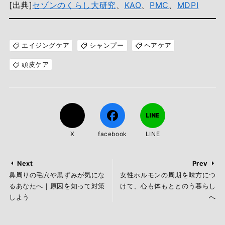
[出典]
セゾンのくらし大研究
、
KAO
、
PMC
、
MDPI
エイジングケア
シャンプー
ヘアケア
頭皮ケア
X
facebook
LINE
Next
Prev
鼻周りの毛穴や黒ずみが気にな
女性ホルモンの周期を味方につ
るあなたへ｜原因を知って対策
けて、心も体もととのう暮らし
しよう
へ