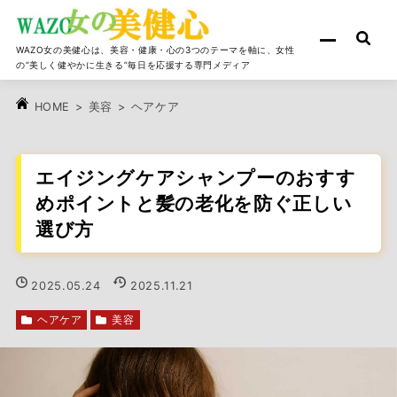
WAZO女の美健心は、美容・健康・心の3つのテーマを軸に、女性
の“美しく健やかに生きる”毎日を応援する専門メディア
>
美容
>
ヘアケア
HOME
エイジングケアシャンプーのおすす
めポイントと髪の老化を防ぐ正しい
選び方
2025.05.24
2025.11.21
ヘアケア
美容