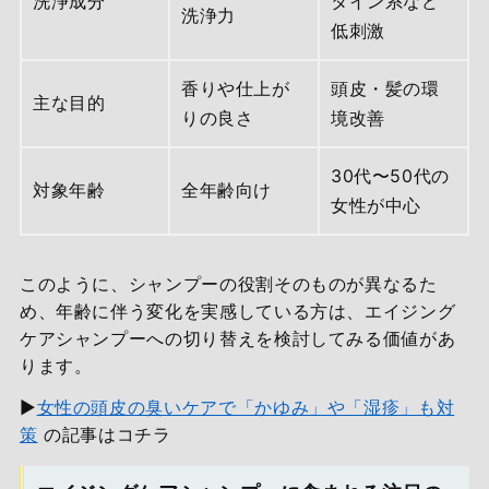
洗浄成分
タイン系など
洗浄力
低刺激
香りや仕上が
頭皮・髪の環
主な目的
りの良さ
境改善
30代〜50代の
対象年齢
全年齢向け
女性が中心
このように、シャンプーの役割そのものが異なるた
め、年齢に伴う変化を実感している方は、エイジング
ケアシャンプーへの切り替えを検討してみる価値があ
ります。
▶
女性の頭皮の臭いケアで「かゆみ」や「湿疹」も対
策
の記事はコチラ