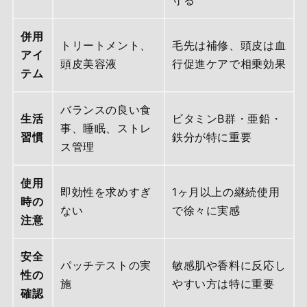
守る
併用
トリートメント、
毛先は補修、頭皮は血
アイ
頭皮美容液
行促進ケアで相乗効果
テム
バランスの良い食
生活
ビタミンB群・亜鉛・
事、睡眠、ストレ
習慣
鉄分が特に重要
ス管理
使用
即効性を求めすぎ
1ヶ月以上の継続使用
時の
ない
で徐々に実感
注意
安全
パッチテストの実
敏感肌や香料に反応し
性の
施
やすい方は特に重要
確認