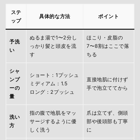
ステ
具体的な方法
ポイント
ップ
ぬるま湯で1〜2分し
ほこり・皮脂の
予洗
っかり髪と頭皮を流
7〜8割はここで落
い
す
ちる
シャ
ショート：1プッシュ
ンプ
直接地肌に付けず
ミディアム：1.5
ーの
手で泡立ててから
ロング：2プッシュ
量
指の腹で地肌をマッ
爪は立てず、側頭
洗い
サージするように優
部や後頭部も丁寧
方
しく洗う
に