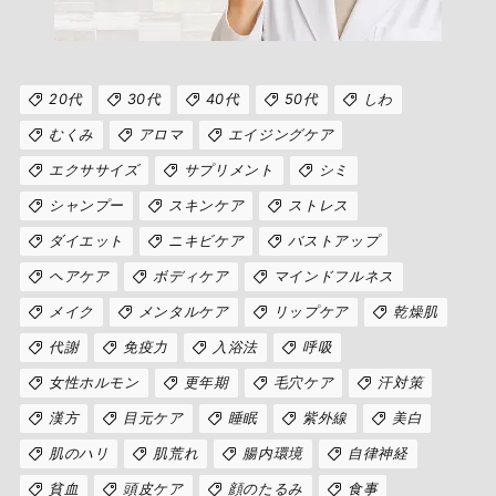
20代
30代
40代
50代
しわ
むくみ
アロマ
エイジングケア
エクササイズ
サプリメント
シミ
シャンプー
スキンケア
ストレス
ダイエット
ニキビケア
バストアップ
ヘアケア
ボディケア
マインドフルネス
メイク
メンタルケア
リップケア
乾燥肌
代謝
免疫力
入浴法
呼吸
女性ホルモン
更年期
毛穴ケア
汗対策
漢方
目元ケア
睡眠
紫外線
美白
肌のハリ
肌荒れ
腸内環境
自律神経
貧血
頭皮ケア
顔のたるみ
食事