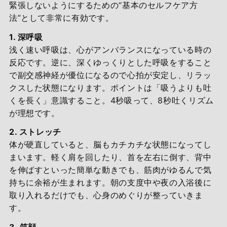
緊張しないようにするための“基本のセルフケア方
法”として非常に有効です。
1. 深呼吸
浅く速い呼吸は、心がアンバランスになっている時の
反応です。逆に、深くゆっくりとした呼吸をすること
で副交感神経が優位になるので心拍が安定し、リラッ
クスした状態になります。ポイントは「吸うよりも吐
くを長く」意識すること。4秒吸って、8秒吐くリズム
が理想です。
2. ストレッチ
体が硬直していると、脳もカチカチな状態になってし
まいます。軽く肩を回したり、首を左右に倒す、背中
を伸ばすといった簡単な動きでも、筋肉がゆるんで気
持ちに余裕が生まれます。朝の支度中や夜の入浴後に
取り入れるだけでも、心身のめぐりが整っていきま
す。