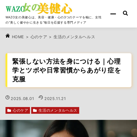
WAZO女の美健心は、美容・健康・心の3つのテーマを軸に、女性
の“美しく健やかに生きる”毎日を応援する専門メディア
>
心のケア
>
生活のメンタルヘルス
HOME
緊張しない方法を身につける｜心理
学とツボや日常習慣からあがり症を
克服
2025.08.01
2025.11.21
心のケア
生活のメンタルヘルス