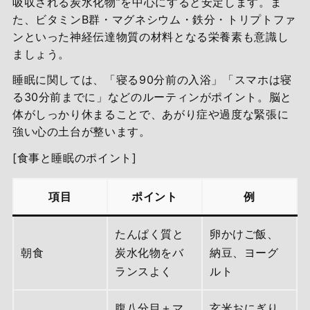
吸収される炭水化物”を中心にすると安定します。ま
た、ビタミンB群・マグネシウム・鉄分・トリプトファ
ンといった神経伝達物質の材料となる栄養素も意識し
ましょう。
睡眠に関しては、「寝る90分前の入浴」「スマホは寝
る30分前までに」などのルーティンがポイント。脳と
体がしっかり休まることで、あがり症や過度な緊張に
強い心の土台が整います。
[食事と睡眠のポイント]
項目
ポイント
例
たんぱく質と
卵かけご飯、
朝食
炭水化物をバ
納豆、ヨーグ
ランスよく
ルト
腹八分目＋マ
玄米おにぎり