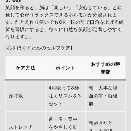
3. 笑顔
笑顔を作ると、脳は「楽しい」「安心している」と錯
覚して心がリラックスできるホルモンが分泌されま
す。たとえ作り笑いでもOK。鏡の前で口角を上げる練
習を習慣にすると、徐々に自然な笑顔が定着しやすく
なりますよ。
[心をほぐすためのセルフケア]
おすすめの時
ケア方法
ポイント
間帯
4秒吸って8秒
朝・大事な場
深呼吸
吐くリズムを3
面の前・就寝
セット
前
首・肩・背中
朝起きたと
ストレッチ
をやさしく動
き・入浴後