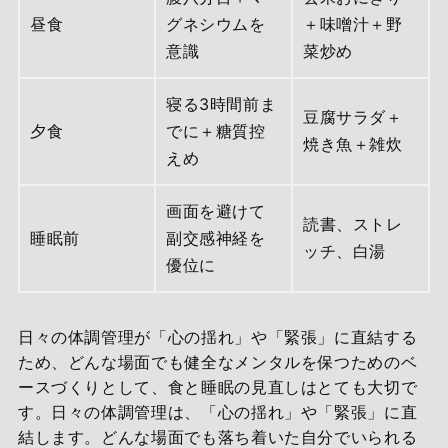
昼食
グネシウムを
＋味噌汁＋野
意識
菜炒め
寝る3時間前ま
豆腐サラダ＋
夕食
でに＋糖質控
焼き魚＋雑炊
えめ
画面を避けて
読書、ストレ
睡眠前
副交感神経を
ッチ、白湯
優位に
日々の体調管理が「心の揺れ」や「緊張」に直結する
ため、どんな場面でも健全なメンタルを保つためのベ
ースづくりとして、食と睡眠の見直しはとても大切で
す。日々の体調管理は、「心の揺れ」や「緊張」に直
結します。どんな場面でも落ち着いた自分でいられる