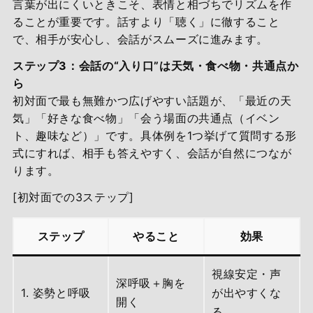
言葉が出にくいときこそ、表情と相づちでリズムを作
ることが重要です。話すより「聴く」に徹すること
で、相手が安心し、会話がスムーズに進みます。
ステップ3：会話の“入り口”は天気・食べ物・共通点か
ら
初対面で最も無難かつ広げやすい話題が、「最近の天
気」「好きな食べ物」「会う場面の共通点（イベン
ト、趣味など）」です。具体例を1つ挙げて質問する形
式にすれば、相手も答えやすく、会話が自然につなが
ります。
[初対面での3ステップ]
ステップ
やること
効果
視線安定・声
深呼吸＋胸を
1. 姿勢と呼吸
が出やすくな
開く
る