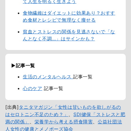
て人生を明るく生きよう
食物繊維はダイエットに効果あり？おすす
め食材とレシピで無理なく痩せる
貧血とストレスの関係を見逃さないで「な
んとなく不調…」はサインかも？
▶記事一覧
生活のメンタルヘルス
記事一覧
心のケア
記事一覧
[出典]
タニタマガジン「女性は甘いものを欲しがるの
はセロトニン不足のため？」
、
SDI健保「ストレスと肥
満の関係」
、
栄養学から考える摂食障害
、
公益社団法
人女性の健康とメノポーズ協会