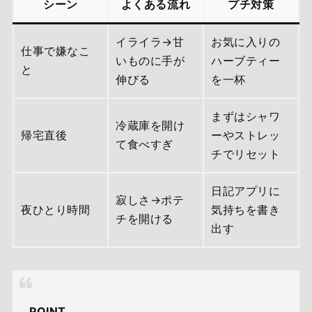
シーン
よくある流れ
プチ対策
イライラ→甘
お気に入りの
仕事で嫌なこ
いものに手が
ハーブティー
と
伸びる
を一杯
まずはシャワ
冷蔵庫を開け
帰宅直後
ーやストレッ
て食べすぎ
チでリセット
日記アプリに
寂しさ→ポテ
夜ひとり時間
気持ちを書き
チを開ける
出す
POINT