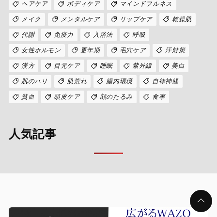
ヘアケア
ボディケア
マインドフルネス
メイク
メンタルケア
リップケア
乾燥肌
代謝
免疫力
入浴法
呼吸
女性ホルモン
更年期
毛穴ケア
汗対策
漢方
目元ケア
睡眠
紫外線
美白
肌のハリ
肌荒れ
腸内環境
自律神経
貧血
頭皮ケア
顔のたるみ
食事
人気記事