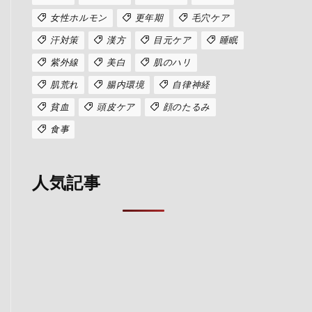
女性ホルモン
更年期
毛穴ケア
汗対策
漢方
目元ケア
睡眠
紫外線
美白
肌のハリ
肌荒れ
腸内環境
自律神経
貧血
頭皮ケア
顔のたるみ
食事
人気記事