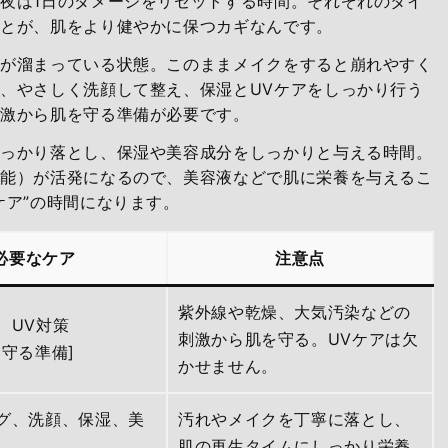
夜は1日のダメージをリセットする時間。それぞれのタイ
ことが、肌をより健やかに保つカギなんです。
物が溜まっている状態。このままメイクをすると崩れやすく
、やさしく洗顔して整え、保湿とUVケアをしっかり行う
刺激から肌を守る準備が必要です。
しっかり落とし、保湿や美容成分をしっかりと与える時間。
機能）が活発になるので、美容液などで肌に栄養を与えるこ
ケア”の時間になります。
必要なケア
注意点
紫外線や乾燥、大気汚染などの
、UV対策
刺激から肌を守る。UVケアは欠
を守る準備]
かせません。
グ、洗顔、保湿、美
汚れやメイクを丁寧に落とし、
肌の再生タイムにしっかり栄養