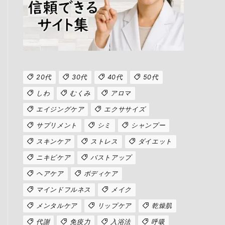
20代
30代
40代
50代
しわ
むくみ
アロマ
エイジングケア
エクササイズ
サプリメント
シミ
シャンプー
スキンケア
ストレス
ダイエット
ニキビケア
バストアップ
ヘアケア
ボディケア
マインドフルネス
メイク
メンタルケア
リップケア
乾燥肌
代謝
免疫力
入浴法
呼吸