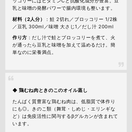
ッコリーにはビタミンCと抗酸化成分が豊富。豆
乳と味噌の発酵パワーで腸内環境も整います。
材料（2人分）
：鮭 2切れ／ブロッコリー 1/2株
／豆乳 300ml／味噌 大さじ1／だし汁 200ml
作り方
：だし汁で鮭とブロッコリーを煮て、火
が通ったら豆乳と味噌を加えて温めるだけ。簡
単なのに栄養満点。
◆ 鶏むね肉ときのこのオイル蒸し
たんぱく質豊富な鶏むね肉は、低脂質で体作り
にも◎。きのこ類（舞茸・しめじ・エリンギな
ど）は免疫活性に関与するβグルカンが含まれて
います。