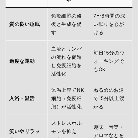
免疫細胞の修
7〜8時間の深
質の良い睡眠
復と生成を促
い眠りを心が
す
ける
血流とリンパ
毎日15分のウ
の流れを促進
適度な運動
ォーキングで
し免疫細胞を
もOK
活性化
体温上昇でNK
ぬるめのお湯
入浴・温活
細胞（免疫細
で15分以上浸
胞）が活性化
かる
ストレスホル
趣味・音楽・
笑いやリラッ
モンを抑え、
アロマなどを