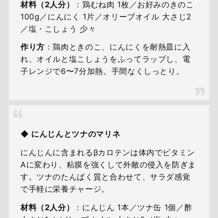
材料（2人分）
：鶏むね肉 1枚／お好みのきのこ
100g／にんにく 1片／オリーブオイル 大さじ2
／塩・こしょう 少々
作り方
：鶏肉ときのこ、にんにくを耐熱皿に入
れ、オイルと塩こしょうをふってラップし、電
子レンジで6〜7分加熱。手間なくしっとり。
◆ にんじんとツナのマリネ
にんじんに含まれるβカロテンは体内でビタミン
Aに変わり、粘膜を強くして外敵の侵入を防ぎま
す。ツナのたんぱく質と合わせて、サラダ感覚
で手軽に栄養チャージ。
材料（2人分）
：にんじん 1本／ツナ缶 1個／酢