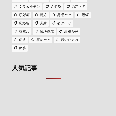
女性ホルモン
更年期
毛穴ケア
汗対策
漢方
目元ケア
睡眠
紫外線
美白
肌のハリ
肌荒れ
腸内環境
自律神経
貧血
頭皮ケア
顔のたるみ
食事
人気記事