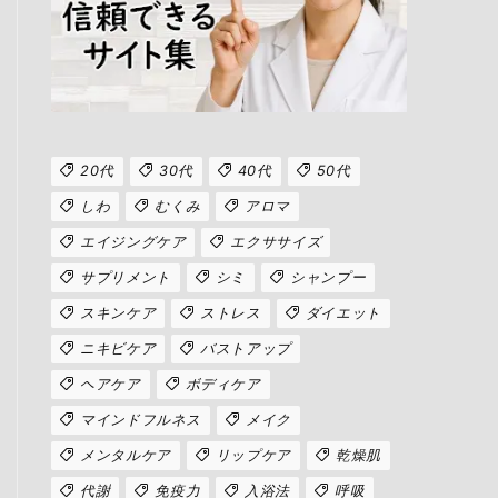
20代
30代
40代
50代
しわ
むくみ
アロマ
エイジングケア
エクササイズ
サプリメント
シミ
シャンプー
スキンケア
ストレス
ダイエット
ニキビケア
バストアップ
ヘアケア
ボディケア
マインドフルネス
メイク
メンタルケア
リップケア
乾燥肌
代謝
免疫力
入浴法
呼吸