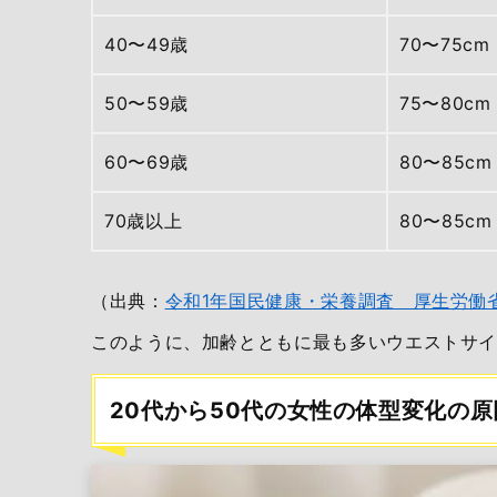
40〜49歳
70〜75cm
50〜59歳
75〜80cm
60〜69歳
80〜85cm
70歳以上
80〜85cm
（出典：
令和1年国民健康・栄養調査 厚生労働
このように、加齢とともに最も多いウエストサ
20代から50代の女性の体型変化の