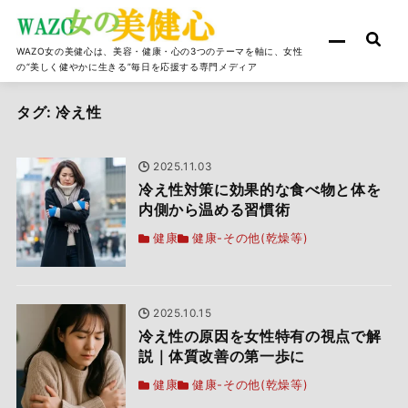
WAZO女の美健心は、美容・健康・心の3つのテーマを軸に、女性
の“美しく健やかに生きる”毎日を応援する専門メディア
タグ:
冷え性
2025.11.03
冷え性対策に効果的な食べ物と体を
内側から温める習慣術
健康
健康-その他(乾燥等)
2025.10.15
冷え性の原因を女性特有の視点で解
説｜体質改善の第一歩に
健康
健康-その他(乾燥等)