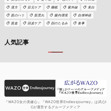
漢方
目元ケア
睡眠
紫外線
美白
肌のハリ
肌荒れ
腸内環境
自律神経
貧血
頭皮ケア
顔のたるみ
食事
人気記事
『WAZO女の美健心』『WAZO世界Endlessjourney』は武心I
Cが運営するグループメディア