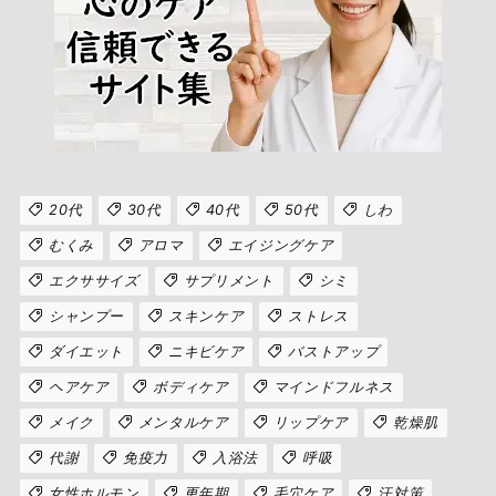
20代
30代
40代
50代
しわ
むくみ
アロマ
エイジングケア
エクササイズ
サプリメント
シミ
シャンプー
スキンケア
ストレス
ダイエット
ニキビケア
バストアップ
ヘアケア
ボディケア
マインドフルネス
メイク
メンタルケア
リップケア
乾燥肌
代謝
免疫力
入浴法
呼吸
女性ホルモン
更年期
毛穴ケア
汗対策